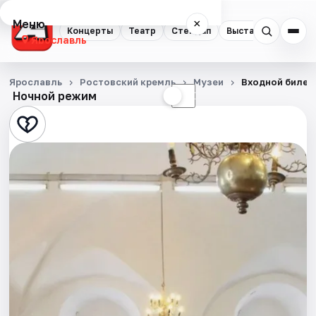
Меню
×
Концерты
Театр
Стендап
Выставки
Квест
Ярославль
Концерты
Ярославль
Ростовский кремль
Музеи
Входной билет
Ночной режим
☀
☾
Театр
Стендап
Выставки
Квесты
Экскурсии
События