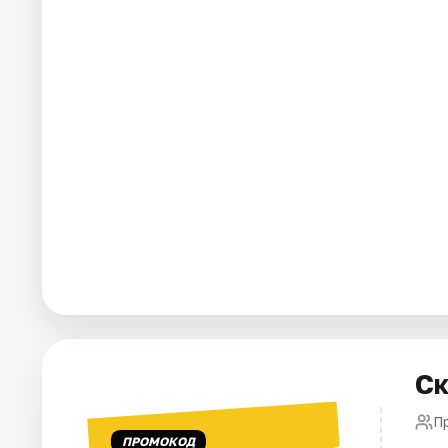
Города
Площадки
Артисты
Рейтинги
Ск
П
ПРОМОКОД