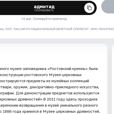
адмитад
Скопировать
1 шаг. Скопируйте промокод
ма. ООО "КАССИР.РУ-НАЦИОНАЛЬНЫЙ БИЛЕТНЫЙ ОПЕРАТОР", ИНН: 7841075409
нного музея-заповедника «Ростовский кремль» была
еконструкции ростовского Музея церковных
монстрируются предметы из музейных коллекций
утвари, оружия, декоративно-прикладного искусства,
тографии. Для демонстрации предметов используются
ерковных древностей».В 2011 году здесь проходила
церемонии возвращения в музей уникального резного
с 1886 года хранился в Музее церковных древностей,