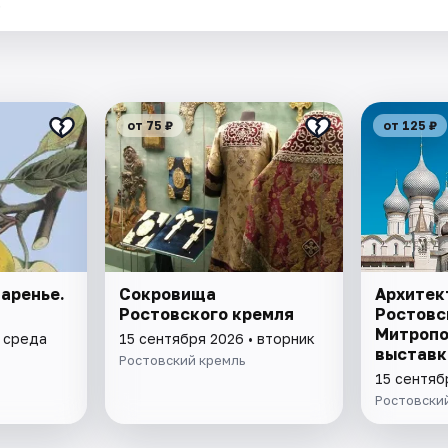
.
от 75 ₽
от 125 ₽
аренье.
Сокровища
Архитек
Ростовского кремля
Ростовс
Митропо
• среда
15 сентября 2026 • вторник
выставк
Ростовский кремль
"Митроп
15 сентяб
варенье
Ростовски