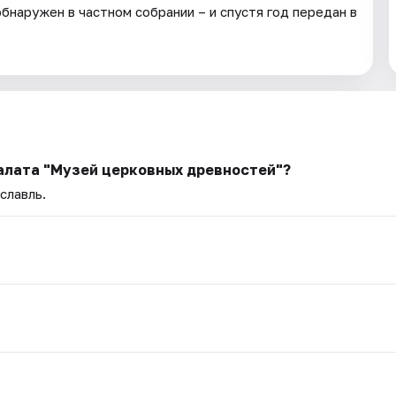
 обнаружен в частном собрании – и спустя год передан в
палата "Музей церковных древностей"?
славль.