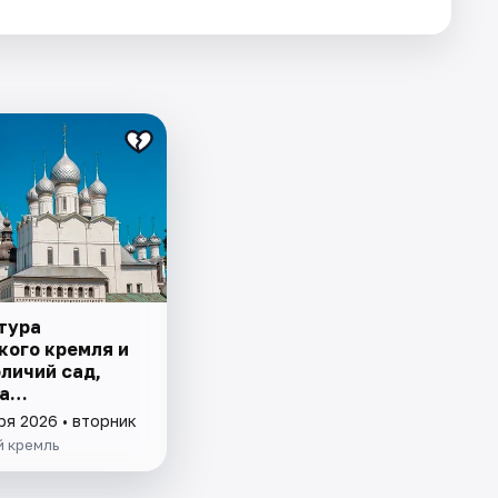
тура
кого кремля и
личий сад,
а
оличье
ря 2026 • вторник
"
й кремль