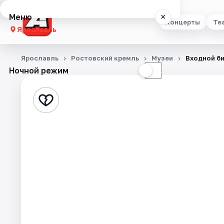
Меню
×
Концерты
Те
Ярославль
Концерты
Ярославль
Ростовский кремль
Музеи
Входной би
Ночной режим
☀
☾
Театр
Стендап
Выставки
Квесты
Экскурсии
События