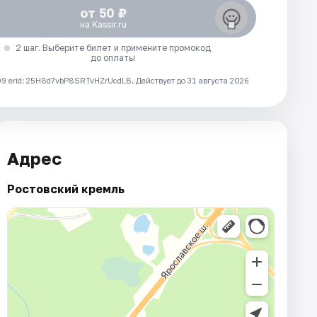
от 50 ₽
на Kassir.ru
2 шаг. Выберите билет и примените промокод
до оплаты
 erid: 25H8d7vbP8SRTvHZrUcdLB.
Действует до 31 августа 2026
Адрес
Ростовский кремль