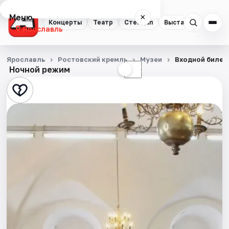
Меню
×
Концерты
Театр
Стендап
Выставки
Квест
Ярославль
Концерты
Ярославль
Ростовский кремль
Музеи
Входной билет
Ночной режим
☀
☾
Театр
Стендап
Выставки
Квесты
Экскурсии
События