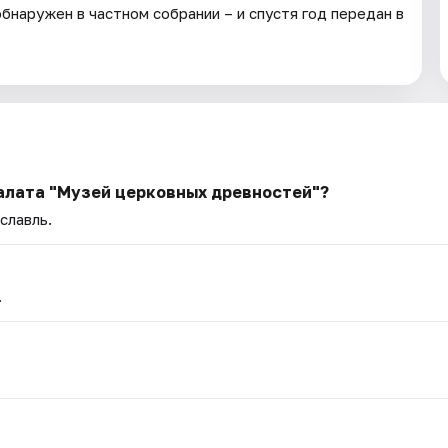
 обнаружен в частном собрании – и спустя год передан в
палата "Музей церковных древностей"?
славль.
.