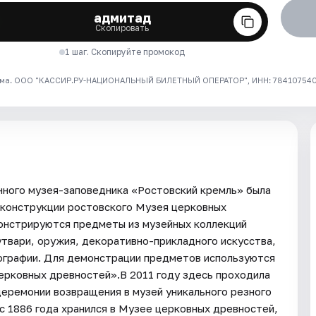
адмитад
Скопировать
1 шаг. Скопируйте промокод
ма. ООО "КАССИР.РУ-НАЦИОНАЛЬНЫЙ БИЛЕТНЫЙ ОПЕРАТОР", ИНН: 7841075409
нного музея-заповедника «Ростовский кремль» была
еконструкции ростовского Музея церковных
монстрируются предметы из музейных коллекций
утвари, оружия, декоративно-прикладного искусства,
тографии. Для демонстрации предметов используются
ерковных древностей».В 2011 году здесь проходила
церемонии возвращения в музей уникального резного
с 1886 года хранился в Музее церковных древностей,