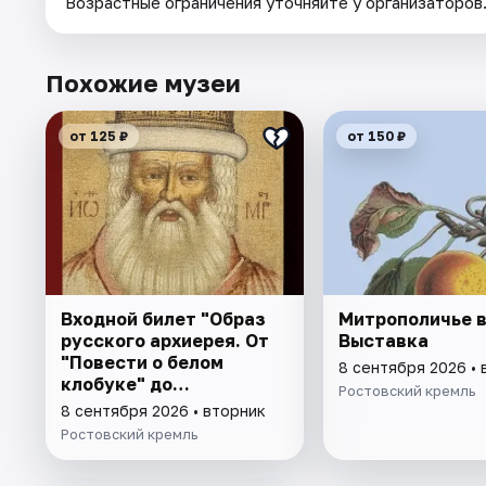
Возрастные ограничения уточняйте у организаторов
Похожие музеи
от 125 ₽
от 150 ₽
Входной билет "Образ
Митрополичье в
русского архиерея. От
Выставка
"Повести о белом
8 сентября 2026 • 
клобуке" до
Ростовский кремль
восстановления
8 сентября 2026 • вторник
патриаршества"
Ростовский кремль