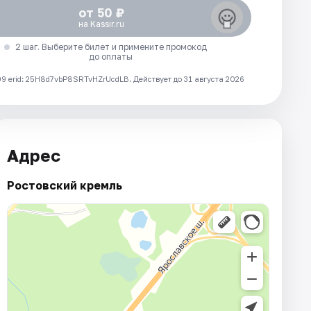
от 50 ₽
на Kassir.ru
2 шаг. Выберите билет и примените промокод
до оплаты
 erid: 25H8d7vbP8SRTvHZrUcdLB.
Действует до 31 августа 2026
Адрес
Ростовский кремль