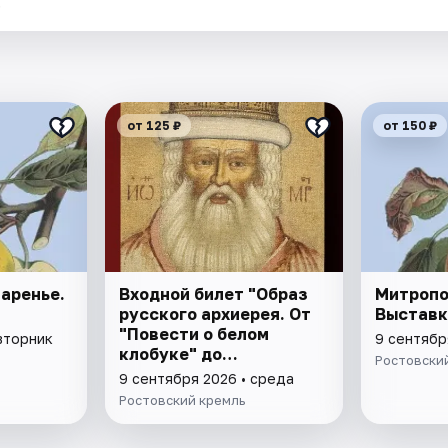
.
от 125 ₽
от 150 ₽
аренье.
Входной билет "Образ
Митропо
русского архиерея. От
Выставк
"Повести о белом
вторник
9 сентябр
клобуке" до
Ростовски
восстановления
9 сентября 2026 • среда
патриаршества"
Ростовский кремль