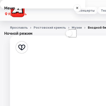
Меню
×
Концерты
Те
Ярославль
Концерты
Ярославль
Ростовский кремль
Музеи
Входной би
Ночной режим
☀
☾
Театр
Стендап
Выставки
Квесты
Экскурсии
События