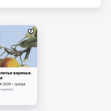
личье варенье.
а
я 2026 • среда
й кремль