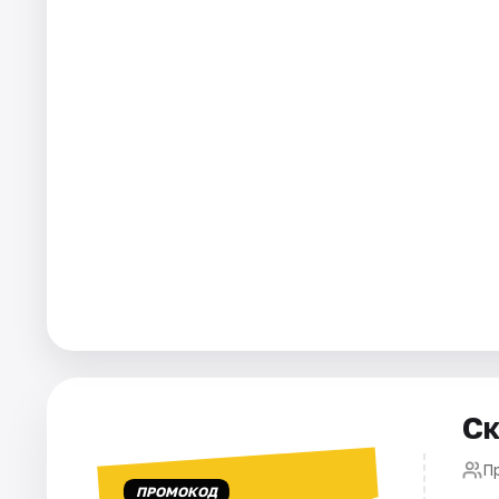
Города
Площадки
Артисты
Рейтинги
Ск
П
ПРОМОКОД