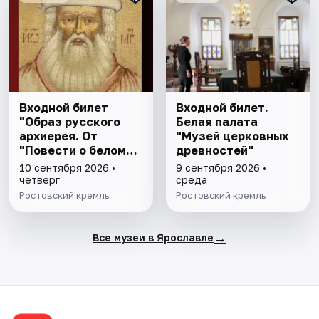
Входной билет
Входной билет.
"Образ русского
Белая палата
архиерея. От
"Музей церковных
"Повести о белом
древностей"
клобуке" до
10 сентября 2026 •
9 сентября 2026 •
восстановления
четверг
среда
патриаршества"
Ростовский кремль
Ростовский кремль
→
Все музеи в Ярославле