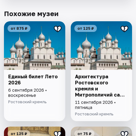
Похожие музеи
от 875 ₽
от 125 ₽
Единый билет Лето
Архитектура
2026
Ростовского
кремля и
6 сентября 2026 •
Митрополичий сад,
воскресенье
выставка
Ростовский кремль
11 сентября 2026 •
"Митрополичье
пятница
варенье"
Ростовский кремль
от 125 ₽
от 75 ₽