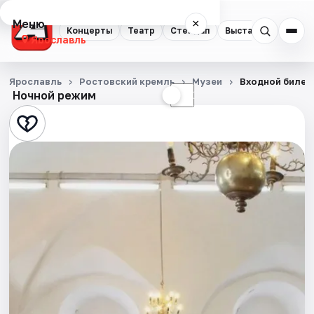
Меню
×
Концерты
Театр
Стендап
Выставки
Квест
Ярославль
Концерты
Ярославль
Ростовский кремль
Музеи
Входной билет
Ночной режим
☀
☾
Театр
Стендап
Выставки
Квесты
Экскурсии
События