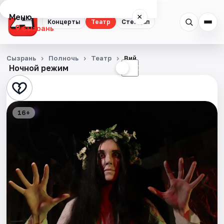
Меню
×
Концерты
Театр
Стендап
Сызрань
Концерты
Сызрань
Полночь
Театр
Вий
Ночной режим
☀
☾
Театр
Стендап
16+
События
Города
Площадки
Артисты