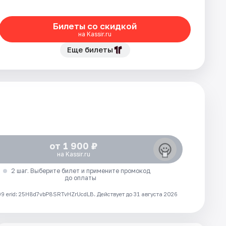
Билеты со скидкой
на Kassir.ru
Еще билеты
от 1 900 ₽
на Kassir.ru
2 шаг. Выберите билет и примените промокод
до оплаты
 erid: 25H8d7vbP8SRTvHZrUcdLB.
Действует до 31 августа 2026