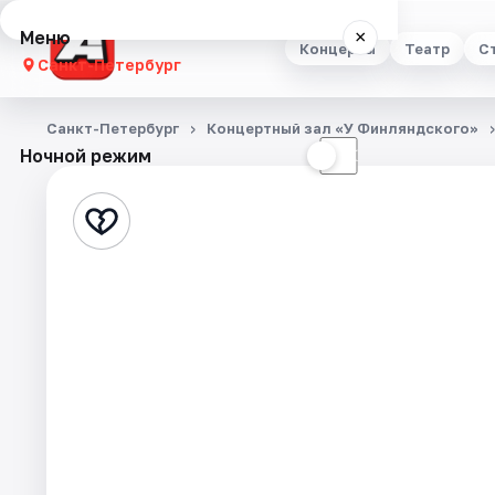
Меню
×
Концерты
Театр
С
Санкт-Петербург
Концерты
Санкт-Петербург
Концертный зал «У Финляндского»
Ночной режим
☀
☾
Театр
Стендап
Выставки
Квесты
Экскурсии
Спорт
События