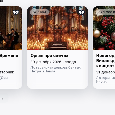
от 599 ₽
от 1 200 ₽
«Времена
Орган при свечах
Новогод
s
Вивальд
30 декабря 2026 • среда
концерт
Лютеранская церковь Святых
Петра и Павла
 вторник
31 декабр
(Дом
Лютеранск
Кирик
→