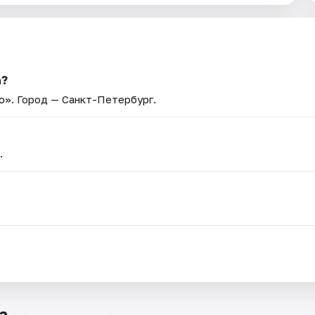
а?
о»
. Город — Санкт-Петербург.
.
.
а