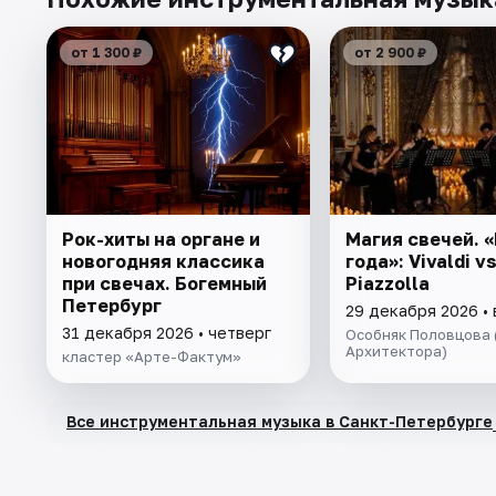
от 1 300 ₽
от 2 900 ₽
Рок-хиты на органе и
Магия свечей. 
новогодняя классика
года»: Vivaldi v
при свечах. Богемный
Piazzolla
Петербург
29 декабря 2026 •
31 декабря 2026 • четверг
Особняк Половцова 
Архитектора)
кластер «Арте-Фактум»
Все инструментальная музыка в Санкт-Петербурге