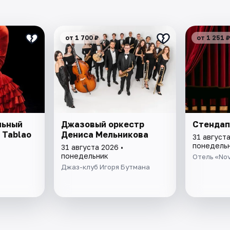
от 1 700 ₽
от 1 251 ₽
льный
Джазовый оркестр
Стендап
 Tablao
Дениса Мельникова
31 августа
понедель
31 августа 2026 •
понедельник
Отель «Nov
Джаз-клуб Игоря Бутмана