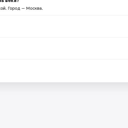
зь века?
кой
. Город — Москва.