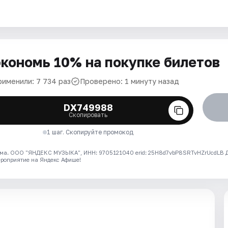
кономь 10% на покупке билетов
рименили: 7 734 раз
Проверено: 1 минуту назад
DX749988
Скопировать
1 шаг. Скопируйте промокод
ма. ООО "ЯНДЕКС МУЗЫКА", ИНН: 9705121040 erid: 25H8d7vbP8SRTvHZrUcdLB
ероприятие на Яндекс Афише!