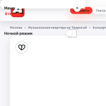
Меню
×
Концерты
Театр
Москва
Концерты
Москва
Музыкальная квартира на Тверской
Концер
Ночной режим
☀
☾
Театр
Стендап
Выставки
Квесты
Экскурсии
Спорт
События