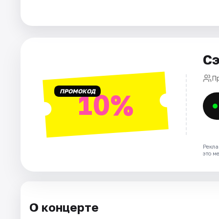
Города
Площадки
Сэ
Артисты
П
ПРОМОКОД
10%
Рейтинги
Рекла
это м
О концерте