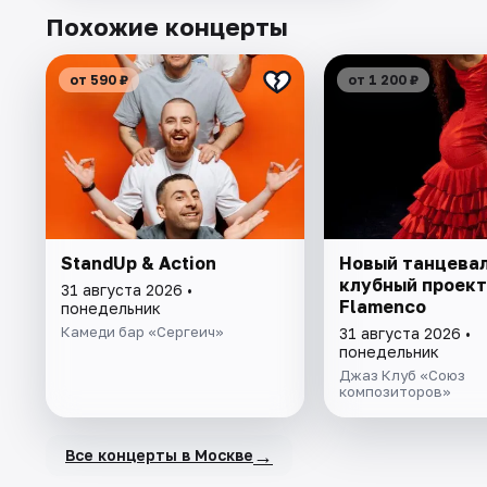
Похожие концерты
от 590 ₽
от 1 200 ₽
StandUp & Action
Новый танцева
клубный проект
31 августа 2026 •
Flamenсo
понедельник
Камеди бар «Сергеич»
31 августа 2026 •
понедельник
Джаз Клуб «Союз
композиторов»
→
Все концерты в Москве