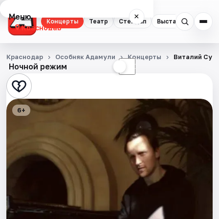
Меню
×
Концерты
Театр
Стендап
Выставки
Квест
Краснодар
Концерты
Краснодар
Особняк Адамули
Концерты
Виталий Сум
Ночной режим
☀
☾
Театр
Стендап
6+
Выставки
Квесты
Экскурсии
Спорт
События