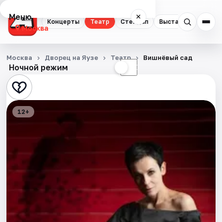
Меню
×
Концерты
Театр
Стендап
Выставки
Квест
Москва
Концерты
Москва
Дворец на Яузе
Театр
Вишнёвый сад
Ночной режим
☀
☾
Театр
Стендап
12+
Выставки
Квесты
Экскурсии
Спорт
События