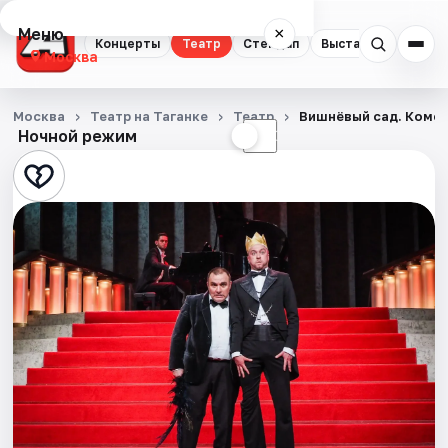
Меню
×
Концерты
Театр
Стендап
Выставки
Квест
Москва
Концерты
Москва
Театр на Таганке
Театр
Вишнёвый сад. Коме
Ночной режим
☀
☾
Театр
Стендап
Выставки
Квесты
Экскурсии
Спорт
События