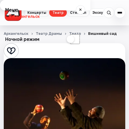
Меню
×
Концерты
Театр
Стендап
Экскурсии
Спор
Архангельск
Концерты
Архангельск
Театр Драмы
Театр
Вишневый сад
Ночной режим
☀
☾
Театр
Стендап
Экскурсии
Спорт
События
Города