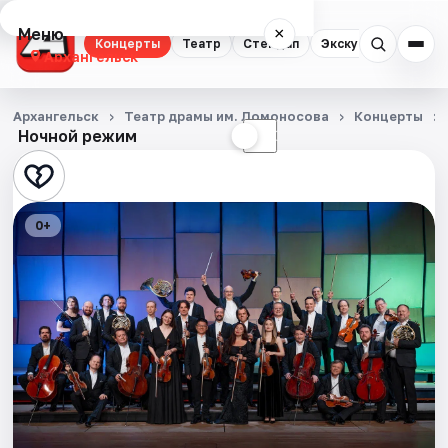
Меню
×
Концерты
Театр
Стендап
Экскурсии
Спор
Архангельск
Концерты
Архангельск
Театр драмы им. Ломоносова
Концерты
Ночной режим
☀
☾
Театр
Стендап
0+
Экскурсии
Спорт
События
Города