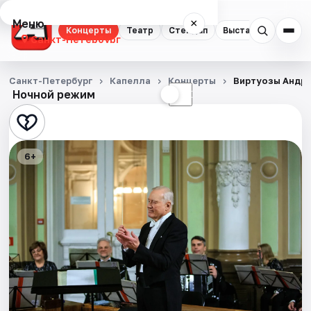
Меню
×
Концерты
Театр
Стендап
Выставки
Квест
Санкт-Петербург
Концерты
Санкт-Петербург
Капелла
Концерты
Виртуозы Андре
Ночной режим
☀
☾
Театр
Стендап
6+
Выставки
Квесты
Экскурсии
Спорт
События