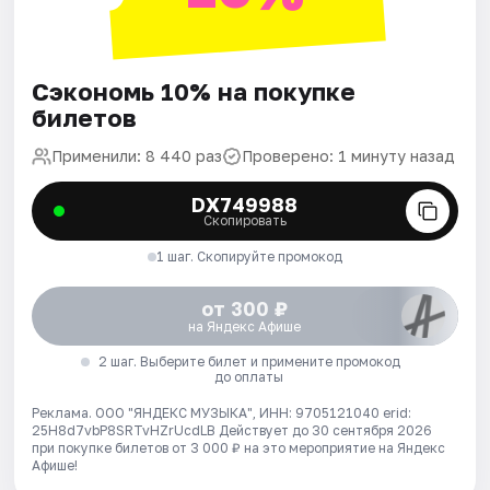
Сэкономь 10% на покупке
билетов
Применили: 8 440 раз
Проверено: 1 минуту назад
DX749988
Скопировать
1 шаг. Скопируйте промокод
от 300 ₽
на Яндекс Афише
2 шаг. Выберите билет и примените промокод
до оплаты
Реклама. ООО "ЯНДЕКС МУЗЫКА", ИНН: 9705121040 erid:
25H8d7vbP8SRTvHZrUcdLB
Действует до 30 сентября 2026
при покупке билетов от 3 000 ₽ на это мероприятие на Яндекс
Афише!