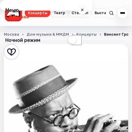
Меню
×
Концерты
Театр
Стендап
Выставки
Квест
Москва
Концерты
Москва
Дом музыки & ММДМ
Концерты
Винсент Грос
Ночной режим
☀
☾
Театр
Стендап
Выставки
Квесты
Экскурсии
Спорт
События