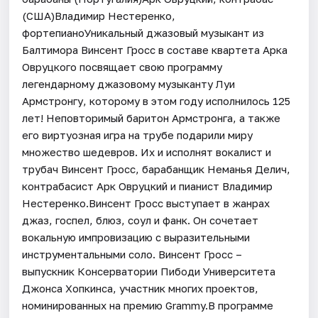
(США)Владимир Нестеренко,
фортепианоУникальный джазовый музыкант из
Балтимора Винсент Гросс в составе квартета Арка
Овруцкого посвящает свою программу
легендарному джазовому музыканту Луи
Армстронгу, которому в этом году исполнилось 125
лет! Неповторимый баритон Армстронга, а также
его виртуозная игра на трубе подарили миру
множество шедевров. Их и исполнят вокалист и
трубач Винсент Гросс, барабанщик Неманья Делич,
контрабасист Арк Овруцкий и пианист Владимир
Нестеренко.Винсент Гросс выступает в жанрах
джаз, госпел, блюз, соул и фанк. Он сочетает
вокальную импровизацию с выразительными
инструментальными соло. Винсент Гросс –
выпускник Консерватории Пибоди Университета
Джонса Хопкинса, участник многих проектов,
номинированных на премию Grammy.В программе