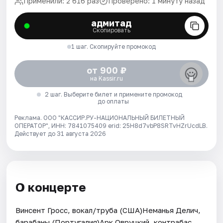
Применили: 2 616 раз
Проверено: 1 минуту назад
адмитад
Скопировать
1 шаг. Скопируйте промокод
от 900 ₽
на Kassir.ru
2 шаг. Выберите билет и примените промокод
до оплаты
Реклама. ООО "КАССИР.РУ-НАЦИОНАЛЬНЫЙ БИЛЕТНЫЙ
ОПЕРАТОР", ИНН: 7841075409 erid: 25H8d7vbP8SRTvHZrUcdLB.
Действует до 31 августа 2026
О концерте
Винсент Гросс, вокал/труба (США)Неманья Делич,
барабаны (Португалия)Арк Овруцкий, контрабас