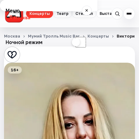
Меню
×
Концерты
Театр
Стендап
Выставки
Квест
Москва
Концерты
Москва
Мумий Тролль Music Bar
Концерты
Виктория 
Ночной режим
☀
☾
Театр
Стендап
16+
Выставки
Квесты
Экскурсии
Спорт
События