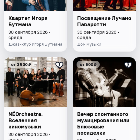
Квартет Игоря
Посвящение Лучано
Бутмана
Паваротти
30 сентября 2026 •
30 сентября 2026 •
среда
среда
Джаз-клуб Игоря Бутмана
Дом музыки
от 3 500 ₽
от 500 ₽
NÉOrchestra.
Вечер спонтанного
Вселенная
музицирования или
киномузыки
Блюзовые
посиделки
30 сентября 2026 •
среда