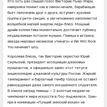
Кто хоть раз слышал голос Виктории Пьер-Мари,
наверняка помнит как в самом начале, барабанщик
бьёт палочками друг о друга, вступает духовая
группа и ритм-секция, а зал мгновенно наполняется
волшебной магией энергии леди-блюз. Мощный
драйв коллектива моментально достигает публику
неудержимым потоком музыки. Певица и актриса,
звезда мировых мюзиклов «Чикаго» и We Will Rock
You начинает шоу.
Королева блюза, так Викторию окрестил Юрий
Саульский, президент ассоциации джазовых
музыкантов, и официально занёс этот титул в
энциклопедию джазовой культуры России. Жаркий
темперамент и бархатный тембр голоса не оставят
равнодушным даже самого искушённого слушателя.
В списке наград певицы — 2 золотые медали на
чемпионате мира искусств в Лос-Анджелесе, Гран-
при в номинации «Лучший женский вокал» на