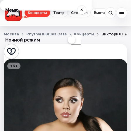
Меню
×
Концерты
Театр
Стендап
Выставки
Квест
Москва
Концерты
Москва
Rhythm & Blues Cafe
Концерты
Виктория Пье
Ночной режим
☀
☾
Театр
Стендап
16+
Выставки
Квесты
Экскурсии
Спорт
События