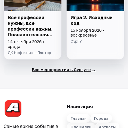
Все профессии
Игра 2. Исходный
нужны, все
код
профессии важны.
15 ноября 2026 •
Познавательная
воскресенье
программа
СурГУ
14 октября 2026 •
среда
ДК Нефтяник г. Лянтор
→
Все мероприятия в Сургуте
Навигация
Главная
Города
Самые яркие события в
Площадки
Артисты