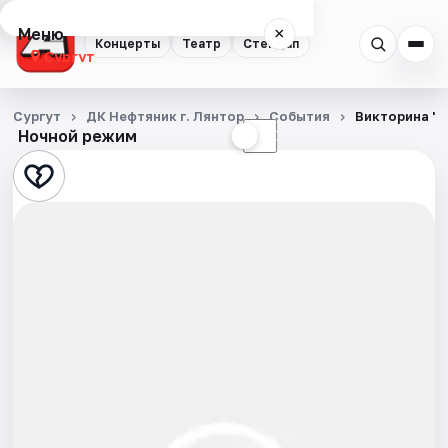
Меню
×
Концерты
Театр
Стендап
Сургут
Концерты
Сургут
ДК Нефтяник г. Лянтор
События
Викторина "
Ночной режим
☀
☾
Театр
Стендап
События
Города
Площадки
Артисты