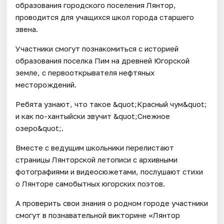
образования городского поселения Лянтор,
проводится для учащихся школ города старшего
звена.
Участники смогут познакомиться с историей
образования поселка Пим на древней Югорской
земле, с первооткрывателя нефтяных
месторождений.
Ребята узнают, что такое &quot;Красный чум&quot;
и как по-хантыйски звучит &quot;Снежное
озеро&quot;.
Вместе с ведущим школьники перелистают
страницы Лянторской летописи с архивными
фотографиями и видеосюжетами, послушают стихи
о Лянторе самобытных югорских поэтов.
А проверить свои знания о родном городе участники
смогут в познавательной викторине «Лянтор