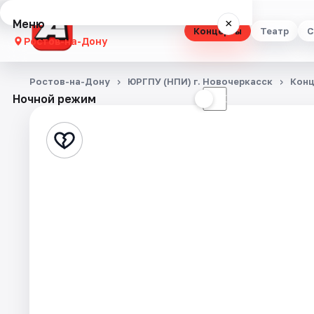
Меню
×
Концерты
Театр
С
Ростов-на-Дону
Концерты
Ростов-на-Дону
ЮРГПУ (НПИ) г. Новочеркасск
Кон
Ночной режим
☀
☾
Театр
Стендап
Выставки
Квесты
Экскурсии
Спорт
События