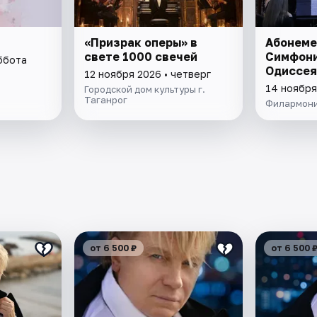
«Призрак оперы» в
Абонеме
свете 1000 свечей
Симфон
ббота
Одиссея
12 ноября 2026 • четверг
14 ноября
Городской дом культуры г.
Таганрог
Филармон
от 6 500 ₽
от 6 500 