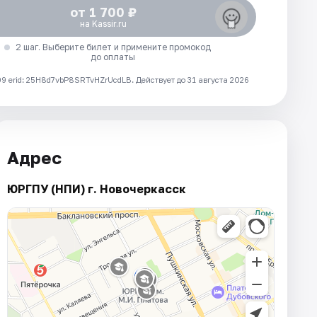
от 1 700 ₽
на Kassir.ru
2 шаг. Выберите билет и примените промокод
до оплаты
 erid: 25H8d7vbP8SRTvHZrUcdLB.
Действует до 31 августа 2026
Адрес
ЮРГПУ (НПИ) г. Новочеркасск