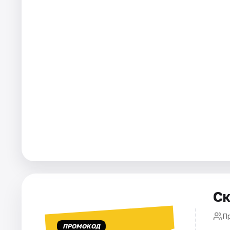
Города
Площадки
Артисты
Рейтинги
Ск
П
ПРОМОКОД