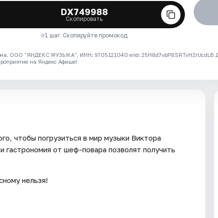
DX749988
Скопировать
1 шаг. Скопируйте промокод
ма. ООО "ЯНДЕКС МУЗЫКА", ИНН: 9705121040 erid: 25H8d7vbP8SRTvHZrUcdLB
ероприятие на Яндекс Афише!
го, чтобы погрузиться в мир музыки Виктора
 и гастрономия от шеф-повара позволят получить
сному нельзя!