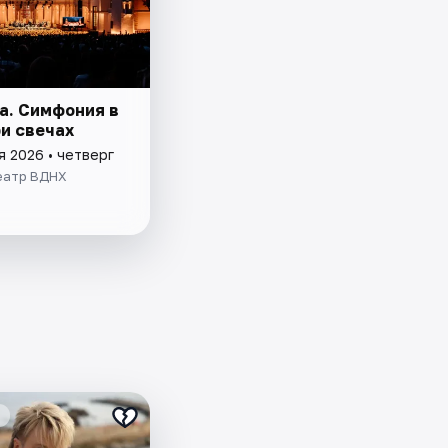
a. Симфония в
ри свечах
я 2026 • четверг
еатр ВДНХ