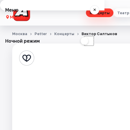
Меню
×
Концерты
Театр
Москва
Концерты
Москва
Petter
Концерты
Виктор Салтыков
Ночной режим
☀
☾
Театр
Стендап
Выставки
Квесты
Экскурсии
Спорт
События