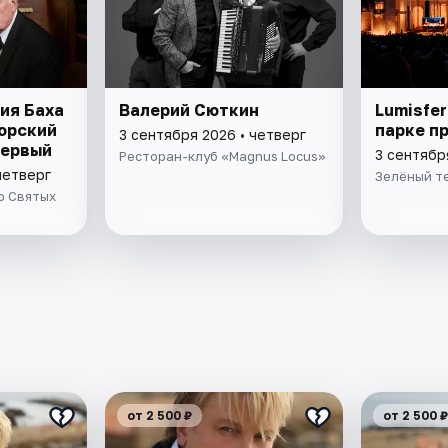
ия Баха
Валерий Сюткин
Lumisfer
торский
парке п
3 сентября 2026 • четверг
первый
3 сентябр
Ресторан-клуб «Magnus Locus»
четверг
Зелёный т
р Святых
от 2 500 ₽
от 2 500 ₽