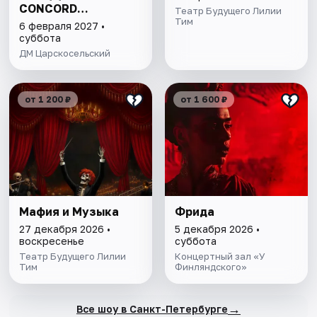
CONCORD
Театр Будущего Лилии
ORCHESTRA
Тим
6 февраля 2027 •
суббота
ДМ Царскосельский
от 1 200 ₽
от 1 600 ₽
Мафия и Музыка
Фрида
27 декабря 2026 •
5 декабря 2026 •
воскресенье
суббота
Театр Будущего Лилии
Концертный зал «У
Тим
Финляндского»
→
Все шоу в Санкт-Петербурге