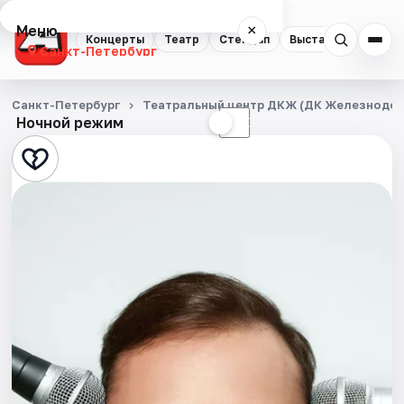
Меню
×
Концерты
Театр
Стендап
Выставки
Квест
Санкт-Петербург
Концерты
Санкт-Петербург
Театральный центр ДКЖ (ДК Железнодо
Ночной режим
☀
☾
Театр
Стендап
Выставки
Квесты
Экскурсии
Спорт
События