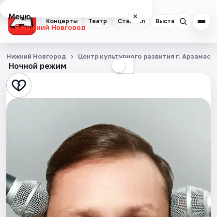
Меню
×
Концерты
Театр
Стендап
Выставки
Квест
Нижний Новгород
Концерты
Нижний Новгород
Центр культурного развития г. Арзамаса
Ночной режим
☀
☾
Театр
Стендап
Выставки
Квесты
Экскурсии
Спорт
События