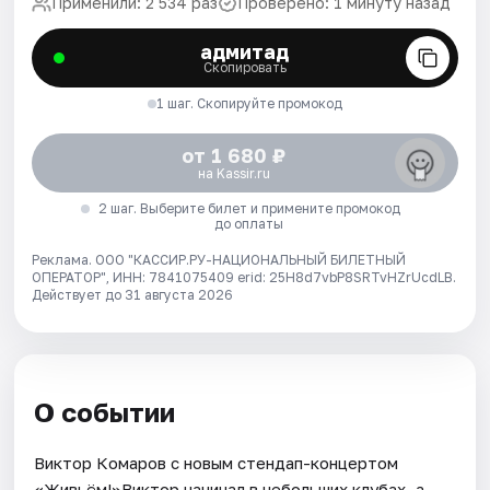
Применили: 2 534 раз
Проверено: 1 минуту назад
адмитад
Скопировать
1 шаг. Скопируйте промокод
от 1 680 ₽
на Kassir.ru
2 шаг. Выберите билет и примените промокод
до оплаты
Реклама. ООО "КАССИР.РУ-НАЦИОНАЛЬНЫЙ БИЛЕТНЫЙ
ОПЕРАТОР", ИНН: 7841075409 erid: 25H8d7vbP8SRTvHZrUcdLB.
Действует до 31 августа 2026
О событии
Виктор Комаров с новым стендап-концертом
«Живьём!»Виктор начинал в небольших клубах, а