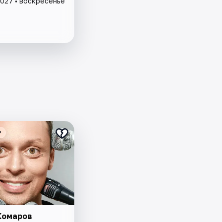
2027 • воскресенье
₽
Комаров