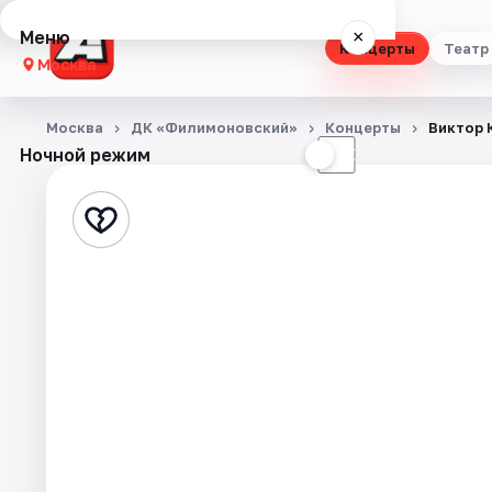
Меню
×
Концерты
Театр
Москва
Концерты
Москва
ДК «Филимоновский»
Концерты
Виктор 
Ночной режим
☀
☾
Театр
Стендап
Выставки
Квесты
Экскурсии
Спорт
События