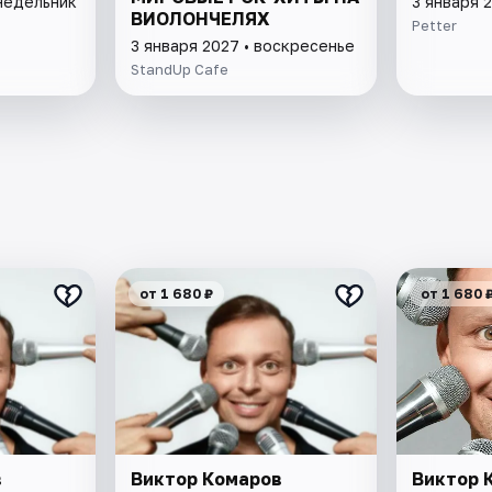
онедельник
3 января 
ВИОЛОНЧЕЛЯХ
Petter
3 января 2027 • воскресенье
StandUp Cafe
от 1 680 ₽
от 1 680 
в
Виктор Комаров
Виктор 