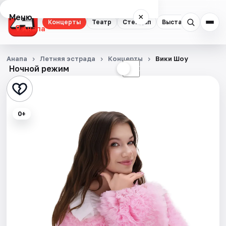
Меню
×
Концерты
Театр
Стендап
Выставки
Анапа
Концерты
Анапа
Летняя эстрада
Концерты
Вики Шоу
Ночной режим
☀
☾
Театр
Стендап
0+
Выставки
События
Города
Площадки