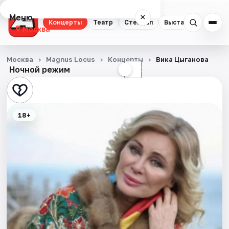
Меню
×
Концерты
Театр
Стендап
Выставки
Квест
Москва
Концерты
Москва
Magnus Locus
Концерты
Вика Цыганова
Ночной режим
☀
☾
Театр
Стендап
18+
Выставки
Квесты
Экскурсии
Спорт
События