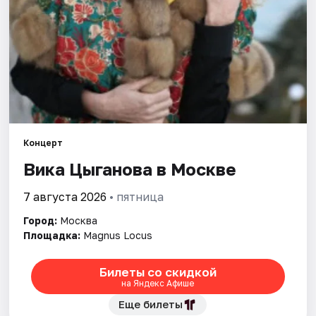
Города
Площадки
Артисты
Рейтинги
Концерт
Вика Цыганова в Москве
7 августа 2026
• пятница
Город:
Москва
Площадка:
Magnus Locus
Билеты со скидкой
на Яндекс Афише
Еще билеты