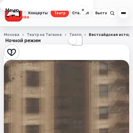
Меню
×
Концерты
Театр
Стендап
Выставки
Квест
Москва
Концерты
Москва
Театр на Таганке
Театр
Вестсайдская истор
Ночной режим
☀
☾
Театр
Стендап
Выставки
Квесты
Экскурсии
Спорт
События