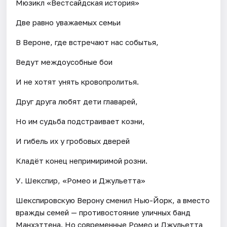
Мюзикл «Вестсайдская история»
Две равно уважаемых семьи
В Вероне, где встречают нас событья,
Ведут междоусобные бои
И не хотят унять кровопролитья.
Друг друга любят дети главарей,
Но им судьба подстраивает козни,
И гибель их у гробовых дверей
Кладёт конец непримиримой розни.
У. Шекспир, «Ромео и Джульетта»
Шекспировскую Верону сменил Нью-Йорк, а вместо
вражды семей — противостояние уличных банд
Манхэттена. Но современные Ромео и Джульетта