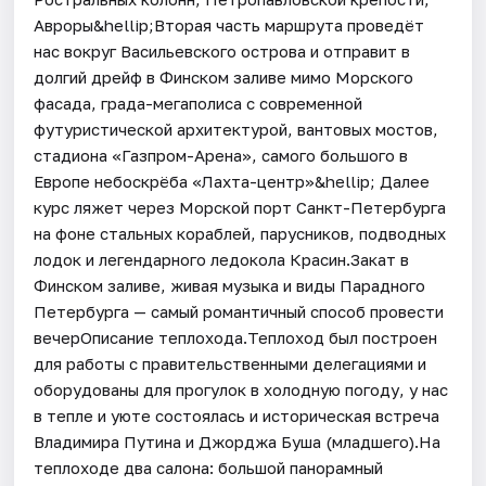
Авроры&hellip;Вторая часть маршрута проведёт
нас вокруг Васильевского острова и отправит в
долгий дрейф в Финском заливе мимо Морского
фасада, града-мегаполиса с современной
футуристической архитектурой, вантовых мостов,
стадиона «Газпром-Арена», самого большого в
Европе небоскрёба «Лахта-центр»&hellip; Далее
курс ляжет через Морской порт Санкт-Петербурга
на фоне стальных кораблей, парусников, подводных
лодок и легендарного ледокола Красин.Закат в
Финском заливе, живая музыка и виды Парадного
Петербурга — самый романтичный способ провести
вечерОписание теплохода.Теплоход был построен
для работы с правительственными делегациями и
оборудованы для прогулок в холодную погоду, у нас
в тепле и уюте состоялась и историческая встреча
Владимира Путина и Джорджа Буша (младшего).На
теплоходе два салона: большой панорамный