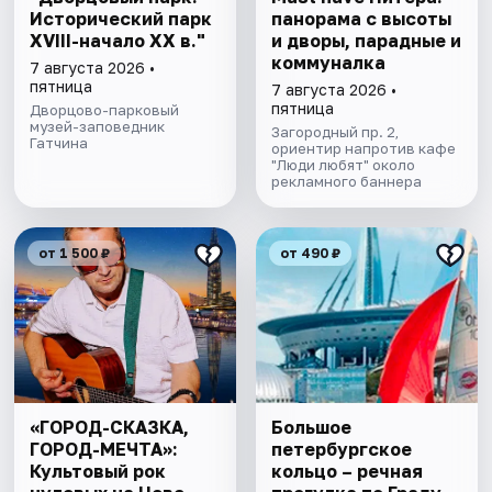
Исторический парк
панорама с высоты
XVIII-начало XX в."
и дворы, парадные и
коммуналка
7 августа 2026 •
пятница
7 августа 2026 •
пятница
Дворцово-парковый
музей-заповедник
Загородный пр. 2,
Гатчина
ориентир напротив кафе
"Люди любят" около
рекламного баннера
от 1 500 ₽
от 490 ₽
«ГОРОД-СКАЗКА,
Большое
ГОРОД-МЕЧТА»:
петербургское
Культовый рок
кольцо – речная