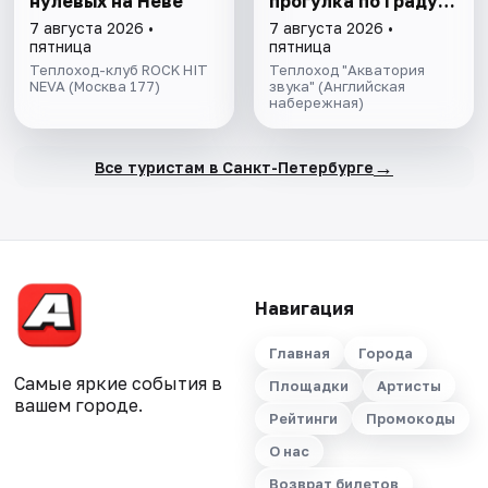
нулевых на Неве
прогулка пo Граду
на Неве с
7 августа 2026 •
7 августа 2026 •
авторской
пятница
пятница
экскурсией и живой
Теплоход-клуб ROCK HIT
Теплоход "Акватория
NEVA (Москва 177)
музыкой в тёплом
звука" (Английская
набережная)
салоне теплохода
→
Все туристам в Санкт-Петербурге
Навигация
Главная
Города
Самые яркие события в
Площадки
Артисты
вашем городе.
Рейтинги
Промокоды
О нас
Возврат билетов