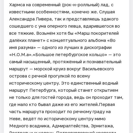
Хармса на современный (рок-н-ролльный) лад, с
известными особенностями, конечно же. Слушая
Александра Ливера, так и представляешь эдакого
сошедшего с ума оперного певца, вдарившегося во
все тяжкие. Возьмём хотя бы «Марш покорителей
далёких планет» с концептуального альбома «Во
имя разума» — одного из лучших в дискографии
«Н.О.М.а».«Большое петербургское кольцо» — это
самый насыщенный, протяжённый и познавательный
маршрут — морской круиз вокруг Васильевского
острова с речной прогулкой по всему
историческому центру. Это единственный водный
маршрут Петербурга, который станет открытием
не только для гостей города, ведь он проходит там,
где мало кто бывал даже из его жителей.Первая
часть маршрута проходит по речному граду на
Неве, ведёт по историческому центру мимо
Медного всадника, Адмиралтейства, Эрмитажа,
Ростральных колонн, Петропавловской крепости,