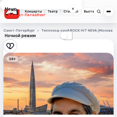
Меню
×
Концерты
Театр
Стендап
Выставки
Квест
Санкт-Петербург
Концерты
Санкт-Петербург
Теплоход-клуб ROCK HIT NEVA (Москва 1
Ночной режим
☀
☾
Театр
Стендап
16+
Выставки
Квесты
Экскурсии
Спорт
События