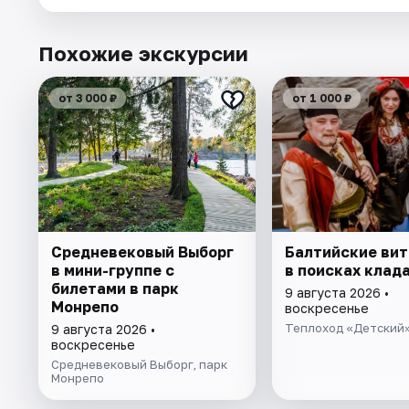
Похожие экскурсии
от 3 000 ₽
от 1 000 ₽
Cредневековый Выборг
Балтийские ви
в мини-группе c
в поисках клад
билетами в парк
9 августа 2026 •
Монрепо
воскресенье
Теплоход «Детский
9 августа 2026 •
воскресенье
Средневековый Выборг, парк
Монрепо