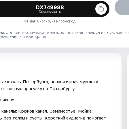
DX749988
Скопировать
1 шаг. Скопируйте промокод
ма. ООО "ЯНДЕКС МУЗЫКА", ИНН: 9705121040 erid: 25H8d7vbP8SRTvHZrUcdLB
ероприятие на Яндекс Афише!
ные каналы Петербурга, ненавязчивая музыка и
ают ночную прогулку по Петербургу.
вильно.
 каналы: Крюков канал, Семимостье, Мойка.
ы без толпы и суеты. Короткий аудиогид помогает