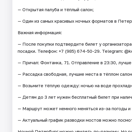
— Открытая палуба и тёплый салон;
— Один из самых красивых ночных форматов в Петер
Важная информация:
— После покупки подтвердите билет у организатора
посадки. Телефон: +7 (985) 674-50-29. Telegram: @k
— Причал: Фонтанка, 71. Отправление в 23:30, лучше 
— Рассадка свободная, лучшие места в тёплом сало
— Возьмите тёплую одежду: ночью на воде прохлад
— Детям до 3 лет нужен бесплатный билет при налич
— Маршрут может немного меняться из-за погоды и 
— Актуальный график разводки мостов можно посмо
Ночной Петербург можно увидеть по-разному. Но р