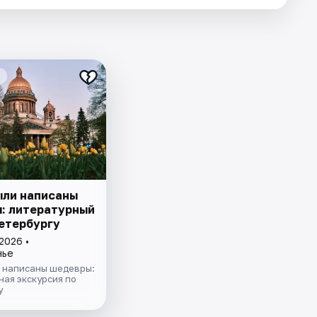
ыли написаны
: литературный
Петербургу
2026 •
нье
и написаны шедевры:
ая экскурсия по
у