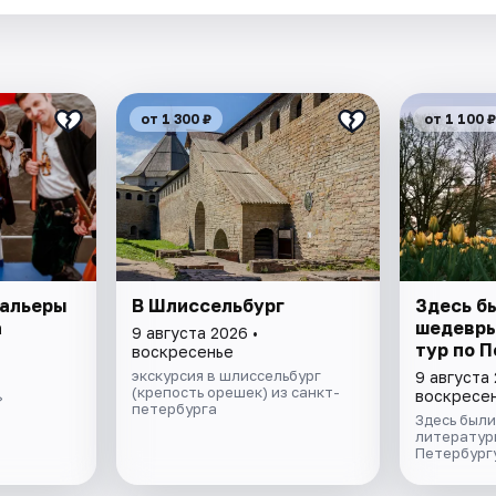
от 1 300 ₽
от 1 100 ₽
тальеры
В Шлиссельбург
Здесь б
а
шедевры
9 августа 2026 •
тур по 
воскресенье
экскурсия в шлиссельбург
9 августа 
(крепость орешек) из санкт-
воскресе
»
петербурга
Здесь был
литературн
Петербург