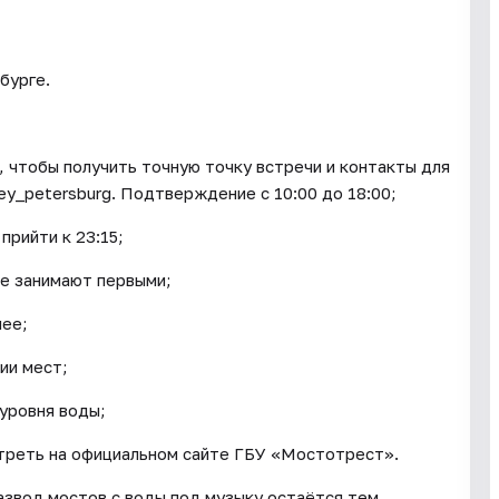
бурге.
, чтобы получить точную точку встречи и контакты для
ey_petersburg. Подтверждение с 10:00 до 18:00;
прийти к 23:15;
не занимают первыми;
нее;
ии мест;
уровня воды;
треть на официальном сайте ГБУ «Мостотрест».
азвод мостов с воды под музыку остаётся тем