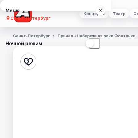
Меню
×
Концерты
Театр
С
Санкт-Петербург
Концерты
Санкт-Петербург
Причал «Набережная реки Фонтанки, 
Ночной режим
☀
☾
Театр
Стендап
Выставки
Квесты
Экскурсии
Спорт
События