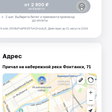
от 2 800 ₽
на Kassir.ru
2 шаг. Выберите билет и примените промокод
до оплаты
 erid: 25H8d7vbP8SRTvHZrUcdLB.
Действует до 31 августа 2026
Адрес
Причал на набережной реки Фонтанки, 71