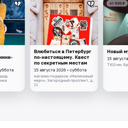
от 500 ₽
Влюбиться в Петербург
Новый м
мини-
по-настоящему. Квест
15 август
по секретным местам
ТЮЗ им. Б
суббота
15 августа 2026 • суббота
щадь
магазин подарков «Малиновый
ника
мерч», Загородный проспект, д.
11