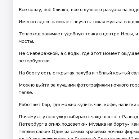
Всё сразу, всё близко, всё с лучшего ракурса на воде
Именно здесь начинает звучать тихая музыка созд
Теплоход занимает удобную точку в центре Невы, и
мосты.
Не с набережной, а с воды, где этот момент ощущае
петербургски.
На борту есть открытая палуба и тёплый крытый сал
Можно выйти за лучшими фотографиями ночного город
тепле.
Работает бар, где можно купить чай, кофе, напитки и
Почему эту прогулку выбирают чаще всего: • Разво
Петербург в огнях подсветки• Музыка на борту• Кан
тёплый салон• Один из самых красивых ночных форм
до 12 лет включительно Льготный Дети старше 12 л