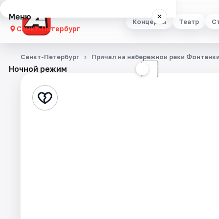
Меню
×
Концерты
Театр
С
Санкт-Петербург
Концерты
Санкт-Петербург
Причал на набережной реки Фонтанки
Ночной режим
☀
☾
Театр
Стендап
Выставки
Квесты
Экскурсии
Спорт
События