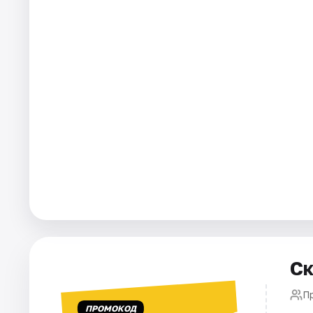
Города
Площадки
Артисты
Рейтинги
Ск
П
ПРОМОКОД