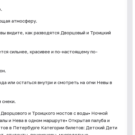
.
ающая атмосферу.
 вы видите, как разводятся Дворцовый и Троицкий
тся сильнее, красивее и по-настоящему по-
он.
а или остаться внутри и смотреть на огни Невы в
 снеки.
д Дворцового и Троицкого мостов с воды• Ночной
алы и Нева в одном маршруте• Открытая палуба и
атов в Петербурге Категории билетов: Детский Дети
ет, студенты, пенсионеры, многодетные,