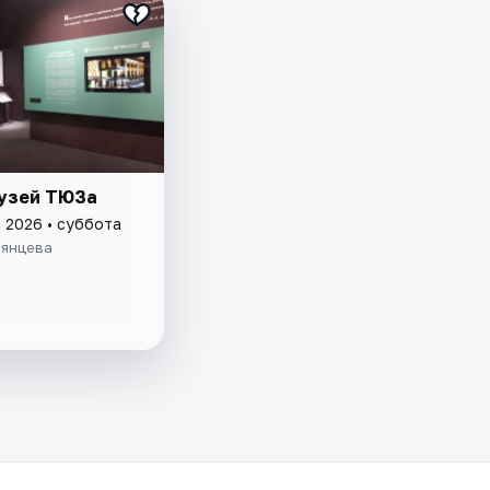
узей ТЮЗа
а 2026 • суббота
рянцева