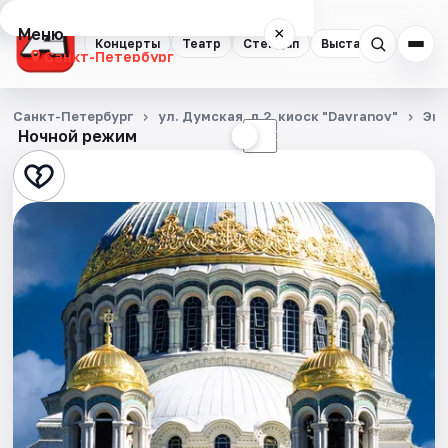
Меню
×
Концерты
Театр
Стендап
Выставки
Квест
Санкт-Петербург
Концерты
Санкт-Петербург
ул. Думская, д.2, киоск "Davranov"
Экс
Ночной режим
☀
☾
Театр
Стендап
Выставки
Квесты
Экскурсии
Спорт
События