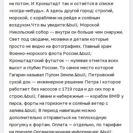
на потом. И Кронштадт так и остаётся в списке
«когда-нибудь». А здесь другой город: строгий,
морской, с кораблями на рейде и солёным
воздухом.Что вы увидите:&bull; Морской
Никольский собор -- внутри он больше чем снаружи.
Свет под сводами, мозаики и детали которые
просто не видно на фотографиях. Главный храм
Военно-морского флота России.&bull;
Кронштадтский футшток -- нулевая отметка всех
высот и глубин России. То самое место которое
Гагарин называл Пупом Земли.&bull; Петровский
сухой док -- инженерное решение Петра I которое
работает без насосов с 1719 года и до сих пор в
строю.&bull; Гавани и набережные -- корабли ВМФ у
пирса, форты на горизонте и солёный ветер с
залива.&bull; В период навигации можно
дополнительно отправиться на теплоходную
прогулку к фортам. Оплата — отдельно, по тарифам
на причале.Организационная информация: &bull;