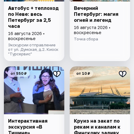
Автобус + теплоход
Вечерний
по Неве: весь
Петербург: магия
Петербург за 2,5
огней и легенд
часа
16 августа 2026 •
воскресенье
16 августа 2026 •
воскресенье
Точка сбора
Экскурсии отправление
от ул. Думская, д.2. Киоск
"Турсервис"
от 550 ₽
от 10 ₽
Интерактивная
Круиз на закат по
экскурсия «В
рекам и каналам к
Тишине»
Финскому заливу