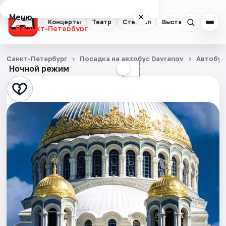
Меню
×
Концерты
Театр
Стендап
Выставки
Квест
Санкт-Петербург
Концерты
Санкт-Петербург
Посадка на автобус Davranov
Автобус
Ночной режим
☀
☾
Театр
Стендап
Выставки
Квесты
Экскурсии
Спорт
События