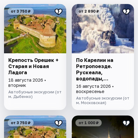
от 3 750 ₽
от 2 890 ₽
Крепость Орешек +
По Карелии на
Старая и Новая
Ретропоезде.
Ладога
Рускеала,
водопады,
18 августа 2026 •
Сортавала
вторник
16 августа 2026 •
воскресенье
Автобусные экскурсии (от
м. Дыбенко)
Автобусные экскурсии (от
м. Московская)
от 3 750 ₽
от 1 000 ₽