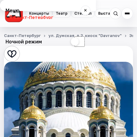
Меню
×
Концерты
Театр
Стендап
Выставки
Квест
Санкт-Петербург
Концерты
Санкт-Петербург
ул. Думская, д.2, киоск "Davranov"
Экс
Ночной режим
☀
☾
Театр
Стендап
Выставки
Квесты
Экскурсии
Спорт
События