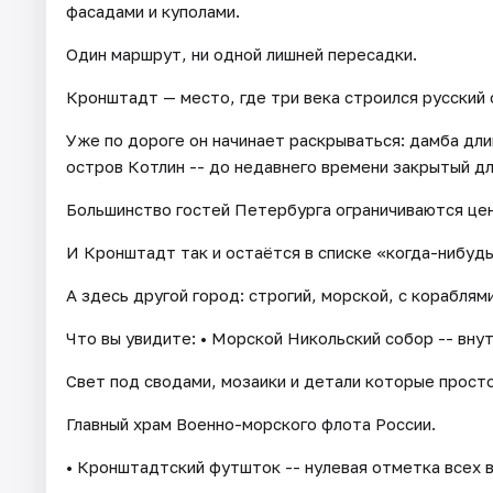
фасадами и куполами.
Один маршрут, ни одной лишней пересадки.
Кронштадт — место, где три века строился русский ф
Уже по дороге он начинает раскрываться: дамба дли
остров Котлин -- до недавнего времени закрытый д
Большинство гостей Петербурга ограничиваются це
И Кронштадт так и остаётся в списке «когда-нибудь
А здесь другой город: строгий, морской, с кораблям
Что вы увидите: • Морской Никольский собор -- вну
Свет под сводами, мозаики и детали которые просто
Главный храм Военно-морского флота России.
• Кронштадтский футшток -- нулевая отметка всех в