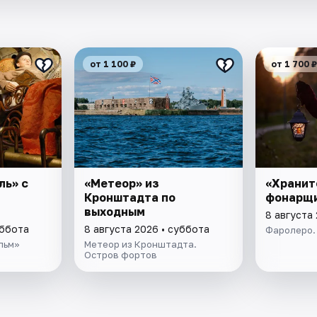
от 1 100 ₽
от 1 700 ₽
ль» с
«Метеор» из
«Хранит
Кронштадта по
фонарщ
выходным
8 августа
уббота
8 августа 2026 • суббота
Фаролеро.
льм»
Метеор из Кронштадта.
Остров фортов