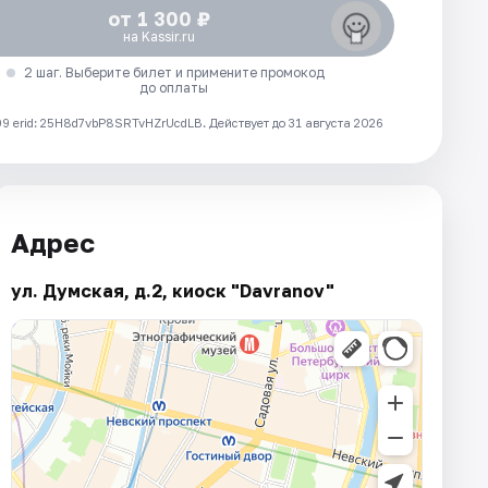
от 1 300 ₽
на Kassir.ru
2 шаг. Выберите билет и примените промокод
до оплаты
 erid: 25H8d7vbP8SRTvHZrUcdLB.
Действует до 31 августа 2026
Адрес
ул. Думская, д.2, киоск "Davranov"