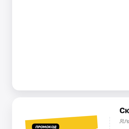
Города
Площадки
Артисты
Рейтинги
Ск
П
ПРОМОКОД