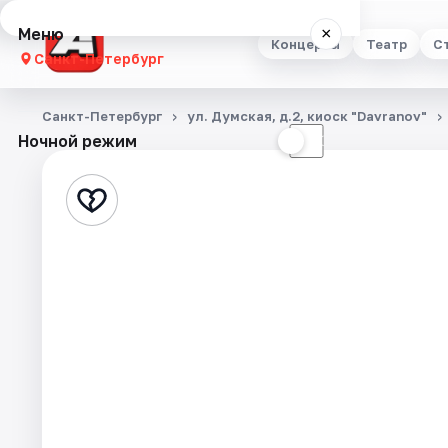
Меню
×
Концерты
Театр
С
Санкт-Петербург
Концерты
Санкт-Петербург
ул. Думская, д.2, киоск "Davranov"
Ночной режим
☀
☾
Театр
Стендап
Выставки
Квесты
Экскурсии
Спорт
События