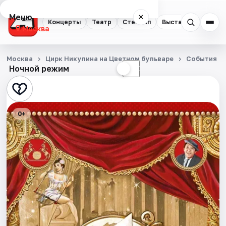
Меню
×
Концерты
Театр
Стендап
Выставки
Квест
Москва
Концерты
Москва
Цирк Никулина на Цветном бульваре
События
Ночной режим
☀
☾
Театр
Стендап
0+
Выставки
Квесты
Экскурсии
Спорт
События