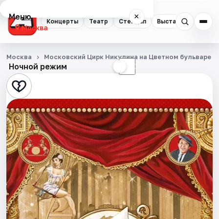
Меню
×
Концерты
Театр
Стендап
Выставки
Квест
Москва
Концерты
Москва
Московский Цирк Никулина на Цветном бульваре
Ночной режим
☀
☾
Театр
Стендап
Выставки
Квесты
Экскурсии
Спорт
События