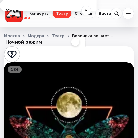
Меню
×
Концерты
Театр
Стендап
Выставки
Квест
Москва
Концерты
Москва
Модерн
Театр
Вероника решает...
Ночной режим
☀
☾
Театр
Стендап
18+
Выставки
Квесты
Экскурсии
Спорт
События