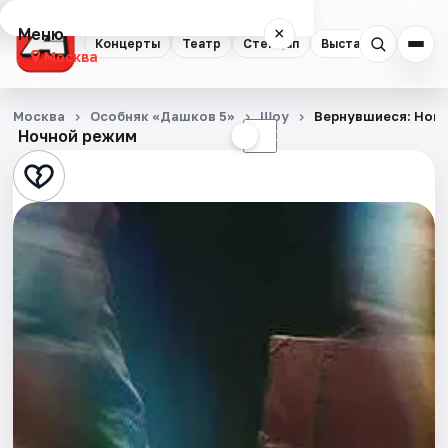
Меню
×
Концерты
Театр
Стендап
Выставки
Квест
Москва
Концерты
Москва
Особняк «Дашков 5»
Шоу
Вернувшиеся: Нова
Ночной режим
☀
☾
Театр
Стендап
Выставки
Квесты
Экскурсии
Спорт
События