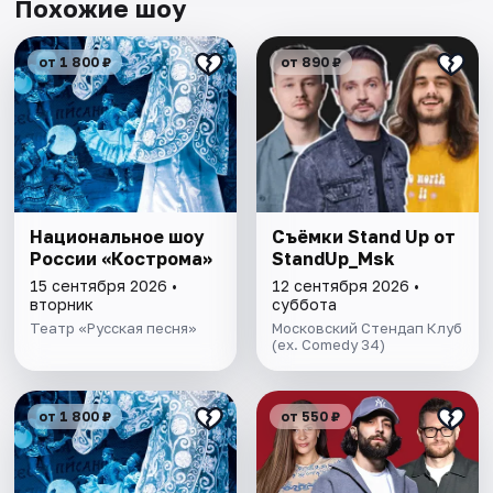
Похожие шоу
от 1 800 ₽
от 890 ₽
Национальное шоу
Съёмки Stand Up от
России «Кострома»
StandUp_Msk
15 сентября 2026 •
12 сентября 2026 •
вторник
суббота
Театр «Русская песня»
Московский Стендап Клуб
(ex. Comedy 34)
от 1 800 ₽
от 550 ₽