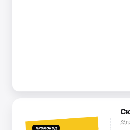
Города
Площадки
Артисты
Рейтинги
Ск
П
ПРОМОКОД