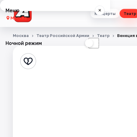
Меню
×
Концерты
Театр
Москва
Концерты
Москва
Театр Российской Армии
Театр
Венеция 
Ночной режим
☀
☾
Театр
Стендап
Выставки
Квесты
Экскурсии
Спорт
События