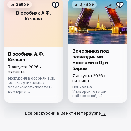
от 3 050 ₽
от 2 490 ₽
В особняк А.Ф.
Кельха
Вечеринка под
В особняк А.Ф.
разводными
Кельха
мостами с Dj и
7 августа 2026 •
баром
пятница
7 августа 2026 •
экскурсия в особняк а.ф.
пятница
кельха: уникальная
возможность посетить
Причал на
дом юриста
Университетской
набережной, 13
→
Все экскурсии в Санкт-Петербурге