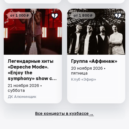
от 1 000 ₽
от 1 800 ₽
Легендарные хиты
Группа «Аффинаж»
«Depeche Mode».
20 ноября 2026 •
«Enjoy the
пятница
symphony» show с
Клуб «Эфир»
оркестром
21 ноября 2026 •
суббота
ДК Алюминщик
→
Все концерты в кузбассе