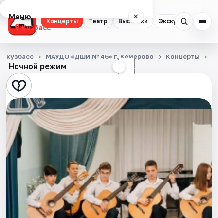
Меню
×
Концерты
Театр
Выставки
Экскурсии
Кузбасс
Концерты
кузбасс
МАУДО «ДШИ № 46» г. Кемерово
Концерты
В
Ночной режим
☀
☾
Театр
Выставки
Экскурсии
События
Города
Площадки