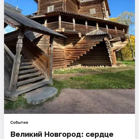
Города
Площадки
Артисты
Рейтинги
Событие
Великий Новгород: сердце