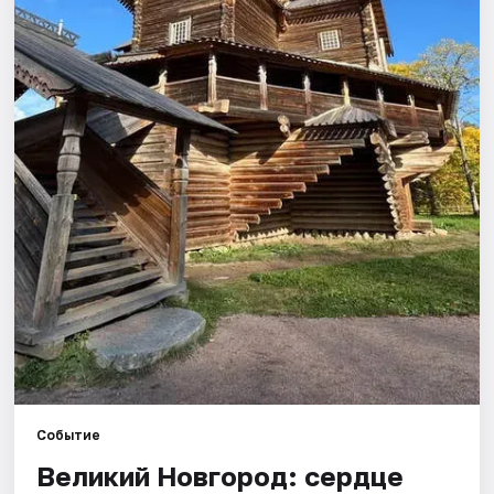
Города
Площадки
Артисты
Рейтинги
Событие
Великий Новгород: сердце