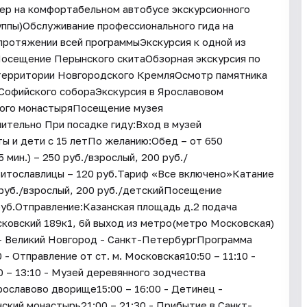
ер на комфортабельном автобусе экскурсионного
руппы)Обслуживание профессионального гида на
протяжении всей программыЭкскурсия к одной из
осещение Перынского скитаОбзорная экскурсия по
 территории Новгородского КремляОсмотр памятника
Софийского собораЭкскурсия в Ярославовом
кого монастыряПосещение музея
тельно При посадке гиду:Вход в музей
ты и дети с 15 летПо желанию:Обед – от 650
 мин.) – 250 руб./взрослый, 200 руб./
Витославлицы – 120 руб.Тариф «Все включено»Катание
0 руб./взрослый, 200 руб./детскийПосещение
руб.Отправление:Казанская площадь д.2 подача
осковский 189к1, 6й выход из метро(метро Московская)
- Великий Новгород - Санкт-ПетербургПрограмма
 - Отправление от ст. м. Московская10:50 – 11:10 -
0 – 13:10 - Музей деревянного зодчества
Ярославово дворище15:00 – 16:00 - Детинец -
ский монастырь21:00 – 21:30 - Прибытие в Санкт-