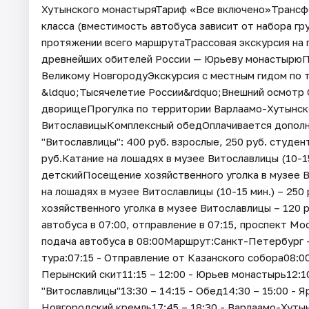
Хутынского монастыряТариф «Все включено»Трансф
класса (вместимость автобуса зависит от набора г
протяжении всего маршрутаТрассовая экскурсия на 
древнейших обителей России — Юрьеву монастырюП
Великому НовгородуЭкскурсия с местным гидом по
&ldquo;Тысячелетие России&rdquo;Внешний осмотр 
дворищеПрогулка по территории Варлаамо-Хутынс
ВитославицыКомплексный обедОплачивается дополни
"Витославлицы": 400 руб. взрослые, 250 руб. студен
руб.Катание на лошадях в музее Витославлицы (10-15
детскийПосещение хозяйственного уголка в музее 
на лошадях в музее Витославлицы (10-15 мин.) – 25
хозяйственного уголка в музее Витославлицы – 120 
автобуса в 07:00, отправление в 07:15, проспект М
подача автобуса в 08:00Маршрут:Санкт-Петербург 
тура:07:15 - Отправление от Казанского собора08:00
Перынский скит11:15 – 12:00 - Юрьев монастырь12:1
"Витославлицы"13:30 – 14:15 - Обед14:30 – 15:00 - 
Новгородский кремль17:45 – 18:30 - Варлаамо-Хутын