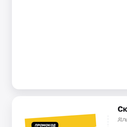
Города
Площадки
Артисты
Рейтинги
Ск
П
ПРОМОКОД