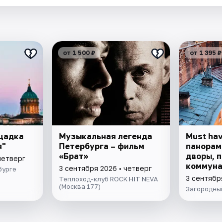
от 1 500 ₽
от 1 395 ₽
щадка
Музыкальная легенда
Must ha
я"
Петербурга – фильм
панорам
«Брат»
дворы, 
четверг
коммуна
3 сентября 2026 • четверг
бурге
3 сентябр
Теплоход-клуб ROCK HIT NEVA
(Москва 177)
Загородный