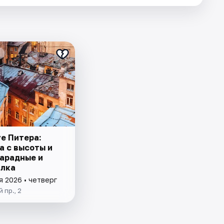
ve Питера:
а с высоты и
парадные и
лка
я 2026 • четверг
 пр., 2