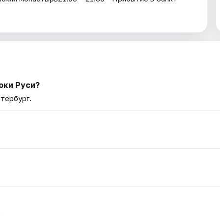
оки Руси?
етербург.
.