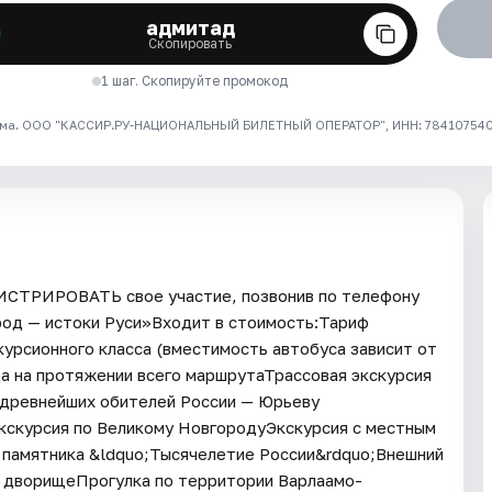
адмитад
Скопировать
1 шаг. Скопируйте промокод
ма. ООО "КАССИР.РУ-НАЦИОНАЛЬНЫЙ БИЛЕТНЫЙ ОПЕРАТОР", ИНН: 7841075409
ГИСТРИРОВАТЬ свое участие, позвонив по телефону
ород — истоки Руси»Входит в стоимость:Тариф
урсионного класса (вместимость автобуса зависит от
а на протяжении всего маршрутаТрассовая экскурсия
 древнейших обителей России — Юрьеву
скурсия по Великому НовгородуЭкскурсия с местным
памятника &ldquo;Тысячелетие России&rdquo;Внешний
 дворищеПрогулка по территории Варлаамо-