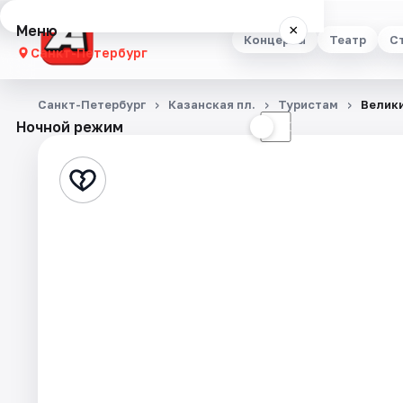
Меню
×
Концерты
Театр
С
Санкт-Петербург
Концерты
Санкт-Петербург
Казанская пл.
Туристам
Велики
Ночной режим
☀
☾
Театр
Стендап
Выставки
Квесты
Экскурсии
Спорт
События