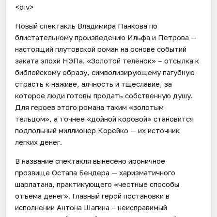
<div>
Новый спектакль Владимира Панкова по
блистательному произведению Ильфа и Петрова —
настоящий плутовской роман на основе событий
заката эпохи НЭПа. «Золотой телёнок» – отсылка к
библейскому образу, символизирующему пагубную
страсть к наживе, алчность и тщеславие, за
которое люди готовы продать собственную душу.
Для героев этого романа таким «золотым
тельцом», а точнее «дойной коровой» становится
подпольный миллионер Корейко — их источник
легких денег.
В название спектакля вынесено ироничное
прозвище Остапа Бендера — харизматичного
шарлатана, практикующего «честные способы
отъема денег». Главный герой постановки в
исполнении Антона Шагина – неисправимый