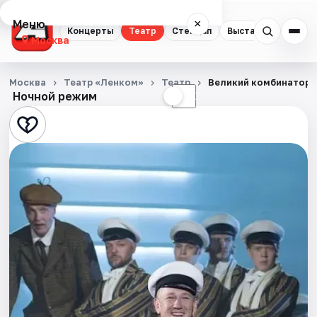
Меню
×
Концерты
Театр
Стендап
Выставки
Квест
Москва
Концерты
Москва
Театр «Ленком»
Театр
Великий комбинатор
Ночной режим
☀
☾
Театр
Стендап
Выставки
Квесты
Экскурсии
Спорт
События