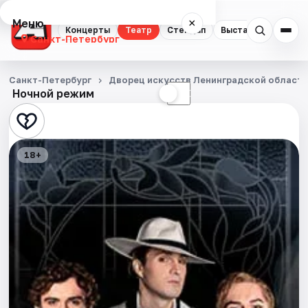
Меню
×
Концерты
Театр
Стендап
Выставки
Квест
Санкт-Петербург
Концерты
Санкт-Петербург
Дворец искусств Ленинградской област
Ночной режим
☀
☾
Театр
Стендап
18+
Выставки
Квесты
Экскурсии
Спорт
События