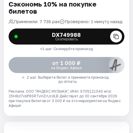
Сэкономь 10% на покупке
билетов
Применили: 7 738 раз
Проверено: 1 минуту назад
DX749988
Скопировать
1 шаг. Скопируйте промокод
от 1 000 ₽
на Яндекс Афише
2 шаг. Выберите билет и примените промокод
до оплаты
Реклама. ООО "ЯНДЕКС МУЗЫКА", ИНН: 9705121040 erid:
25H8d7vbP8SRTvHZrUcdLB
Действует до 30 сентября 2026
при покупке билетов от 3 000 ₽ на это мероприятие на Яндекс
Афише!