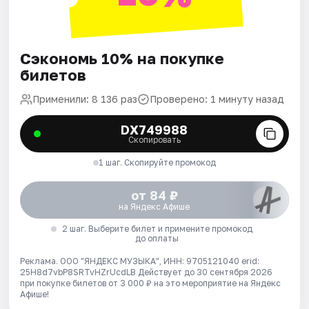
Сэкономь 10% на покупке
билетов
Применили: 8 136 раз
Проверено: 1 минуту назад
DX749988
Скопировать
1 шаг. Скопируйте промокод
от 84 ₽
на Яндекс Афише
2 шаг. Выберите билет и примените промокод
до оплаты
Реклама. ООО "ЯНДЕКС МУЗЫКА", ИНН: 9705121040 erid:
25H8d7vbP8SRTvHZrUcdLB
Действует до 30 сентября 2026
при покупке билетов от 3 000 ₽ на это мероприятие на Яндекс
Афише!