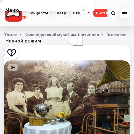
Меню
×
Концерты
Театр
Стендап
Выставки
Квест
Томск
Концерты
Томск
Краеведческий музей им. Шатилова
Выставки
Ночной режим
☀
☾
Театр
Стендап
0+
Выставки
Квесты
Экскурсии
События