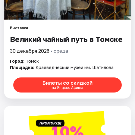
Города
Площадки
Выставка
Артисты
Великий чайный путь в Томске
Рейтинги
30 декабря 2026
• среда
Город:
Томск
Площадка:
Краеведческий музей им. Шатилова
Билеты со скидкой
на Яндекс Афише
ПРОМОКОД
10%