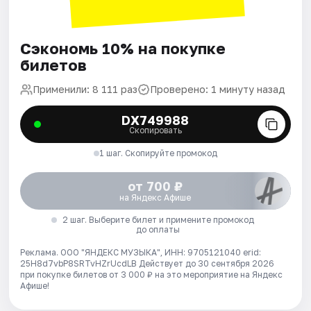
Сэкономь 10% на покупке
билетов
Применили: 8 111 раз
Проверено: 1 минуту назад
DX749988
Скопировать
1 шаг. Скопируйте промокод
от 700 ₽
на Яндекс Афише
2 шаг. Выберите билет и примените промокод
до оплаты
Реклама. ООО "ЯНДЕКС МУЗЫКА", ИНН: 9705121040 erid:
25H8d7vbP8SRTvHZrUcdLB
Действует до 30 сентября 2026
при покупке билетов от 3 000 ₽ на это мероприятие на Яндекс
Афише!