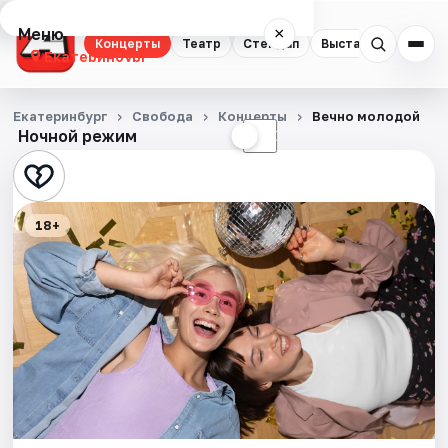
Меню
×
Концерты
Театр
Стендап
Выставки
Квест
Екатеринбург
Концерты
Екатеринбург
Свобода
Концерты
Вечно молодой
Ночной режим
☀
☾
Театр
Стендап
18+
Выставки
Квесты
Экскурсии
Спорт
События