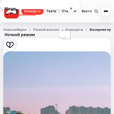
Меню
×
Концерты
Театр
Стендап
Выставки
Квест
Новосибирск
Концерты
Новосибирск
Речной вокзал
Концерты
Вечерняя про
Ночной режим
☀
☾
Театр
Стендап
Выставки
Квесты
Экскурсии
Спорт
События