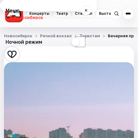
Меню
×
Концерты
Театр
Стендап
Выставки
Квест
Новосибирск
Концерты
Новосибирск
Речной вокзал
Туристам
Вечерняя про
Ночной режим
☀
☾
Театр
Стендап
Выставки
Квесты
Экскурсии
Спорт
События