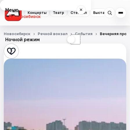
Меню
×
Концерты
Театр
Стендап
Выставки
Квест
Новосибирск
Концерты
Новосибирск
Речной вокзал
События
Вечерняя прог
Ночной режим
☀
☾
Театр
Стендап
Выставки
Квесты
Экскурсии
Спорт
События